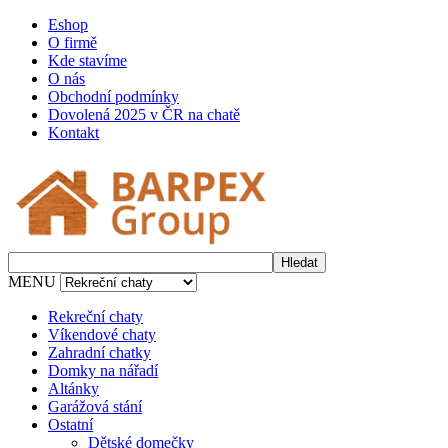
Eshop
O firmě
Kde stavíme
O nás
Obchodní podmínky
Dovolená 2025 v ČR na chatě
Kontakt
MENU
Rekreční chaty
Víkendové chaty
Zahradní chatky
Domky na nářadí
Altánky
Garážová stání
Ostatní
Dětské domečky