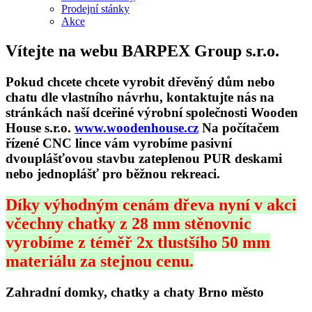
Prodejní stánky
Akce
Vítejte na webu BARPEX Group s.r.o.
Pokud chcete chcete vyrobit dřevěný dům nebo
chatu dle vlastního návrhu, kontaktujte nás na
stránkách naší dceřiné výrobní společnosti Wooden
House s.r.o.
www.woodenhouse.cz
Na počítačem
řízené CNC lince vám vyrobíme pasivní
dvouplášťovou stavbu zateplenou PUR deskami
nebo jednoplášť pro běžnou rekreaci.
Díky výhodným cenám dřeva nyní v akci
včechny chatky z 28 mm stěnovnic
vyrobíme z téměř 2x tlustšího 50 mm
materiálu za stejnou cenu.
Zahradní domky, chatky a chaty Brno město