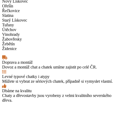
Nový Lískovec
Ořešín
Řečkovice
Slatina
Starý Lískovec
Tuřany
Útěchov
Vinohrady
Žabovřesky
Žebětín
Židenice
Doprava a montáž
Dovoz a montáž chat a chatek umíme zajistit po celé ČR.
Levné typové chatky i atypy
Můžete si vybrat ze sériových chatek, případně si vymyslet vlastní.
Dbáme na kvalitu
Chaty a dřevostavby jsou vyrobeny z velmi kvalitního severského
dřeva.