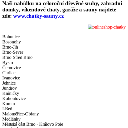
Naši nabídku na celoroční dřevěné sruby, zahradní
domky, víkendové chaty, garáže a sauny najdete
zde:
www.chatky-sauny.cz
Bohunice
Bosonohy
Brno-Jih
Brno-Sever
Brno-Střed Brno
Bystrc
Černovice
Chrlice
Ivanovice
Jehnice
Jundrov
Kníničky
Kohoutovice
Komín
Líšeň
Maloměřice-Obřany
Medlánky
Městská část Brno - Královo Pole