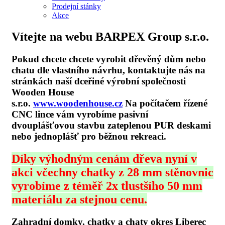
Prodejní stánky
Akce
Vítejte na webu BARPEX Group s.r.o.
Pokud chcete chcete vyrobit dřevěný dům nebo
chatu dle vlastního návrhu, kontaktujte nás na
stránkách naší dceřiné výrobní společnosti
Wooden House
s.r.o.
www.woodenhouse.cz
Na počítačem řízené
CNC lince vám vyrobíme pasivní
dvouplášťovou stavbu zateplenou PUR deskami
nebo jednoplášť pro běžnou rekreaci.
Díky výhodným cenám dřeva nyní v
akci včechny chatky z 28 mm stěnovnic
vyrobíme z téměř 2x tlustšího 50 mm
materiálu za stejnou cenu.
Zahradní domky, chatky a chaty okres Liberec