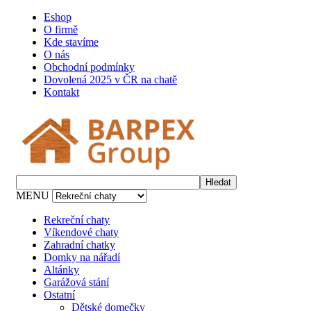
Eshop
O firmě
Kde stavíme
O nás
Obchodní podmínky
Dovolená 2025 v ČR na chatě
Kontakt
MENU
Rekreční chaty
Víkendové chaty
Zahradní chatky
Domky na nářadí
Altánky
Garážová stání
Ostatní
Dětské domečky