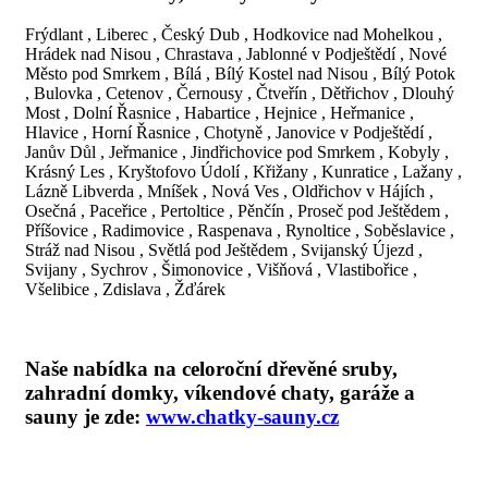
Frýdlant , Liberec , Český Dub , Hodkovice nad Mohelkou ,
Hrádek nad Nisou , Chrastava , Jablonné v Podještědí , Nové
Město pod Smrkem , Bílá , Bílý Kostel nad Nisou , Bílý Potok
, Bulovka , Cetenov , Černousy , Čtveřín , Dětřichov , Dlouhý
Most , Dolní Řasnice , Habartice , Hejnice , Heřmanice ,
Hlavice , Horní Řasnice , Chotyně , Janovice v Podještědí ,
Janův Důl , Jeřmanice , Jindřichovice pod Smrkem , Kobyly ,
Krásný Les , Kryštofovo Údolí , Křižany , Kunratice , Lažany ,
Lázně Libverda , Mníšek , Nová Ves , Oldřichov v Hájích ,
Osečná , Paceřice , Pertoltice , Pěnčín , Proseč pod Ještědem ,
Příšovice , Radimovice , Raspenava , Rynoltice , Soběslavice ,
Stráž nad Nisou , Světlá pod Ještědem , Svijanský Újezd ,
Svijany , Sychrov , Šimonovice , Višňová , Vlastibořice ,
Všelibice , Zdislava , Žďárek
Naše nabídka na celoroční dřevěné sruby,
zahradní domky, víkendové chaty, garáže a
sauny je zde:
www.chatky-sauny.cz