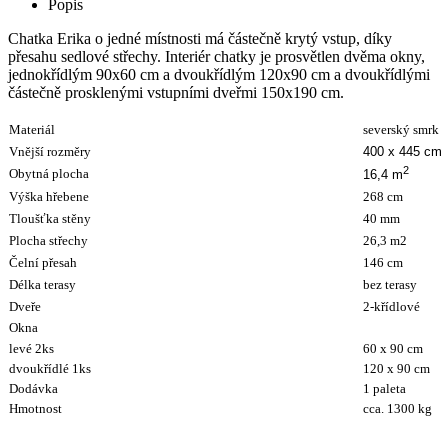
Popis
Chatka Erika o jedné místnosti má částečně krytý vstup, díky
přesahu sedlové střechy. Interiér chatky je prosvětlen dvěma okny,
jednokřídlým 90x60 cm a dvoukřídlým 120x90 cm a dvoukřídlými
částečně prosklenými vstupními dveřmi 150x190 cm.
Materiál
severský smrk
Vnější rozměry
400 x 445 cm
2
Obytná plocha
16,4 m
Výška hřebene
268 cm
Tloušťka stěny
40 mm
Plocha střechy
26,3 m2
Čelní přesah
146 cm
Délka terasy
bez terasy
Dveře
2-křídlové
Okna
levé 2ks
60 x 90 cm
dvoukřídlé 1ks
120 x 90 cm
Dodávka
1 paleta
Hmotnost
cca. 1300 kg