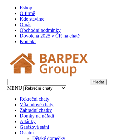
Eshop
O firmě
Kde stavíme
O nás
Obchodní podmínky
Dovolená 2025 v ČR na chatě
Kontakt
MENU
Rekreční chaty
Víkendové chaty
Zahradní chatky
Domky na nářadí
Altánky
Garážová stání
Ostatní
Dětské domečky