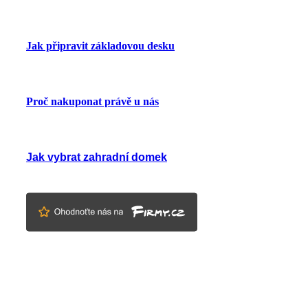
Jak připravit základovou desku
Proč nakuponat právě u nás
Jak vybrat zahradní domek