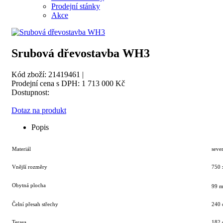
Prodejní stánky
Akce
Srubová dřevostavba WH3
Kód zboží: 21419461 |
Prodejní cena s DPH:
1 713 000 Kč
Dostupnost:
Dotaz na produkt
Popis
Materiál
seve
Vnější rozměry
750 
Obytná plocha
99 
Čelní přesah střechy
240
Terasa
182