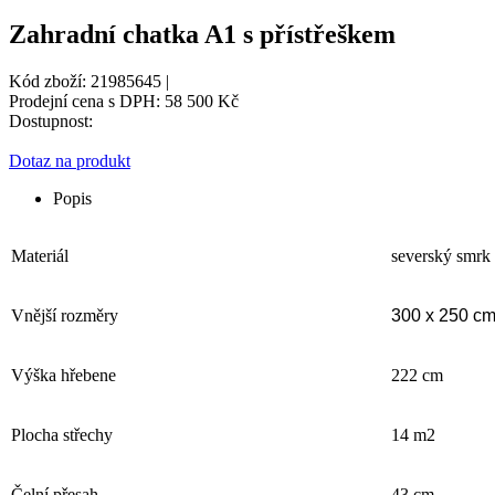
Zahradní chatka A1 s přístřeškem
Kód zboží: 21985645 |
Prodejní cena s DPH:
58 500 Kč
Dostupnost:
Dotaz na produkt
Popis
Materiál
severský smrk
Vnější rozměry
300 x 250 c
Výška hřebene
222 cm
Plocha střechy
14 m2
Čelní přesah
43 cm