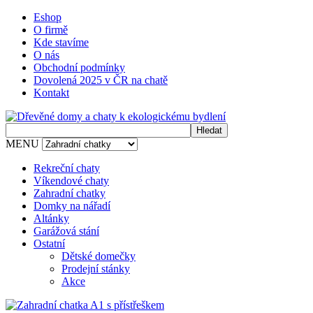
Eshop
O firmě
Kde stavíme
O nás
Obchodní podmínky
Dovolená 2025 v ČR na chatě
Kontakt
MENU
Rekreční chaty
Víkendové chaty
Zahradní chatky
Domky na nářadí
Altánky
Garážová stání
Ostatní
Dětské domečky
Prodejní stánky
Akce