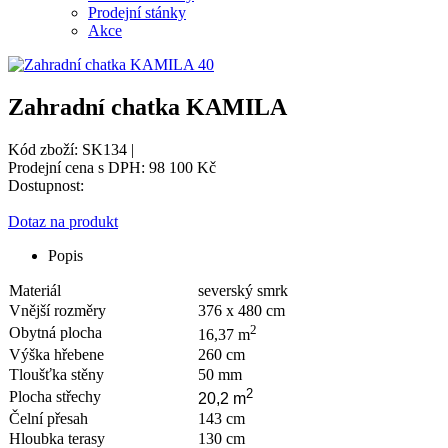
Prodejní stánky
Akce
Zahradní chatka KAMILA
Kód zboží: SK134 |
Prodejní cena s DPH:
98 100 Kč
Dostupnost:
Dotaz na produkt
Popis
Materiál
severský smrk
Vnější rozměry
376 x 480 cm
2
Obytná plocha
16,37 m
Výška hřebene
260 cm
Tloušťka stěny
50 mm
2
Plocha střechy
20,2 m
Čelní přesah
143 cm
Hloubka terasy
130 cm