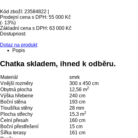
Kód zboží: 23584822 |
Prodejní cena s DPH:
55 000 Kč
(- 13%)
Základní cena s DPH:
63 000 Kč
Dostupnost:
Dotaz na produkt
Popis
Chatka skladem, ihned k odběru.
Materiál
smrk
Vnější rozměry
300 x 450 cm
2
Obytná plocha
12,56 m
Výška hřebene
240 cm
Boční stěna
193 cm
Tloušťka stěny
28 mm
2
Plocha střechy
15,3 m
Čelní přesah
160 cm
Boční přestřešení
15 cm
Šířka terasy
161 cm