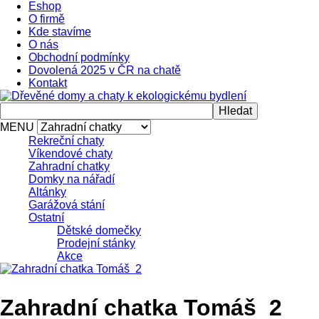
Eshop
O firmě
Kde stavíme
O nás
Obchodní podmínky
Dovolená 2025 v ČR na chatě
Kontakt
MENU
Rekreční chaty
Víkendové chaty
Zahradní chatky
Domky na nářadí
Altánky
Garážová stání
Ostatní
Dětské domečky
Prodejní stánky
Akce
Zahradní chatka Tomáš 2