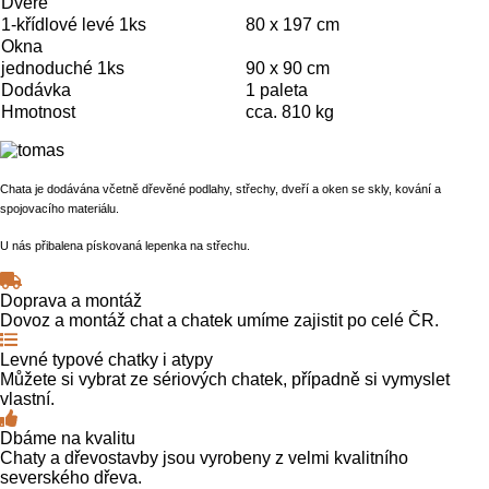
Dveře
1-křídlové levé 1ks
80 x 197 cm
Okna
jednoduché 1ks
90 x 90 cm
Dodávka
1 paleta
Hmotnost
cca. 810 kg
Chata je dodávána včetně dřevěné podlahy, střechy, dveří a oken se skly, kování a
spojovacího materiálu.
U nás přibalena pískovaná lepenka na střechu.
Doprava a montáž
Dovoz a montáž chat a chatek umíme zajistit po celé ČR.
Levné typové chatky i atypy
Můžete si vybrat ze sériových chatek, případně si vymyslet
vlastní.
Dbáme na kvalitu
Chaty a dřevostavby jsou vyrobeny z velmi kvalitního
severského dřeva.